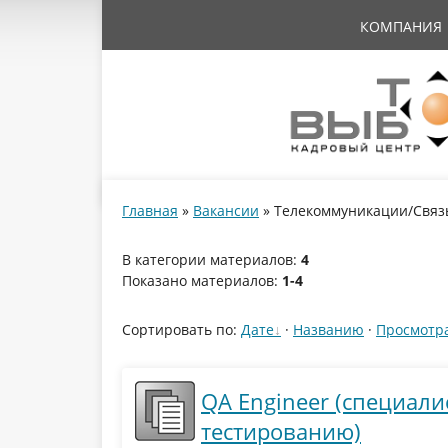
КОМПАНИЯ
Главная
»
Вакансии
» Телекоммуникации/Связ
В категории материалов
:
4
Показано материалов
:
1-4
Сортировать по
:
Дате
·
Названию
·
Просмотр
QA Engineer (специал
тестированию)