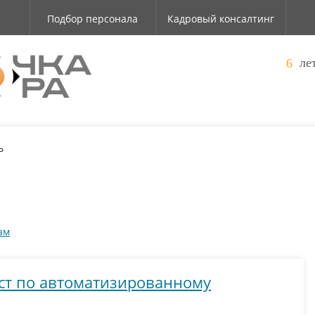
Подбор персонала
Кадровый консалтинг
ле
10
ь
ам
ист по автоматизированному